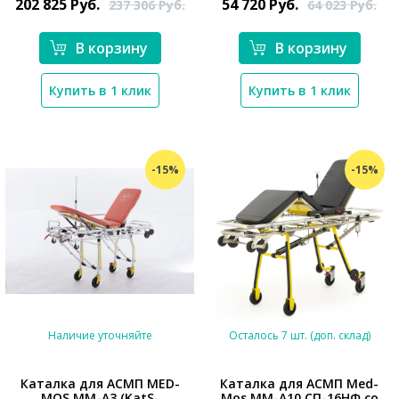
202 825
Руб.
54 720
Руб.
237 306
Руб.
64 023
Руб.
В корзину
В корзину
Купить в 1 клик
Купить в 1 клик
-15%
-15%
Наличие уточняйте
Осталось 7 шт. (доп. склад)
Каталка для АСМП MED-
Каталка для АСМП Med-
MOS ММ-А3 (KatS-
Mos ММ-А10 СП-16НФ со