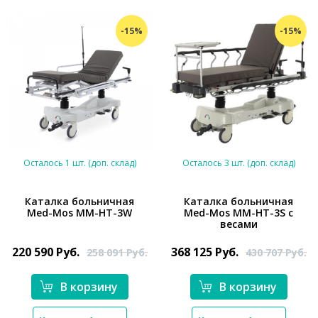
-15%
-15%
Осталось 1 шт. (доп. склад)
Осталось 3 шт. (доп. склад)
Каталка больничная
Каталка больничная
Med-Mos ММ-НТ-3W
Med-Mos ММ-НТ-3S с
весами
*}
*}
220 590
Руб.
368 125
Руб.
258 091
Руб.
430 707
Руб.
В корзину
В корзину