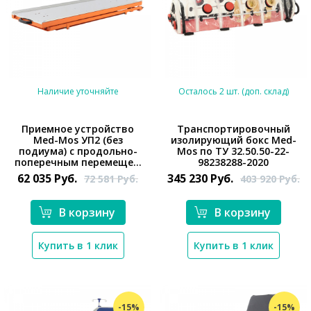
Наличие уточняйте
Осталось 2 шт. (доп. склад)
Приемное устройство
Транспортировочный
Med-Mos УП2 (без
изолирующий бокс Med-
подиума) с продольно-
Mos по ТУ 32.50.50-22-
*}
*}
поперечным перемеще...
98238288-2020
62 035
Руб.
345 230
Руб.
72 581
Руб.
403 920
Руб.
В корзину
В корзину
Купить в 1 клик
Купить в 1 клик
-15%
-15%