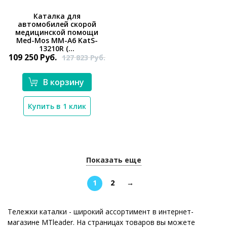
Каталка для
автомобилей скорой
медицинской помощи
*}
Med-Mos ММ-А6 KatS-
13210R (...
109 250
Руб.
127 823
Руб.
В корзину
Купить в 1 клик
Показать еще
1
2
→
Тележки каталки - широкий ассортимент в интернет-
магазине MTleader. На страницах товаров вы можете