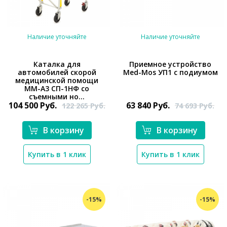
Наличие уточняйте
Наличие уточняйте
Каталка для
Приемное устройство
автомобилей скорой
Med-Mos УП1 с подиумом
медицинской помощи
*}
*}
ММ-А3 СП-1НФ со
съемными но...
104 500
Руб.
63 840
Руб.
122 265
Руб.
74 693
Руб.
В корзину
В корзину
Купить в 1 клик
Купить в 1 клик
-15%
-15%