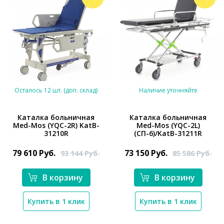
Осталось 12 шт. (доп. склад)
Наличие уточняйте
Каталка больничная
Каталка больничная
Med-Mos (YQC-2R) KatB-
Med-Mos (YQC-2L)
31210R
(СП-6)/KatB-31211R
*}
*}
79 610
Руб.
73 150
Руб.
93 144
Руб.
85 586
Руб.
В корзину
В корзину
Купить в 1 клик
Купить в 1 клик