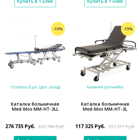
Купить в 1 клик
Купить в 1 клик
-15%
-15%
Осталось 8 шт. (доп. склад)
Наличие уточняйте
Каталка больничная
Каталка больничная
Med-Mos ММ-НТ-3LL
Med-Mos ММ-НТ-3L
*}
*}
276 735
Руб.
117 325
Руб.
323 780
Руб.
137 271
Руб.