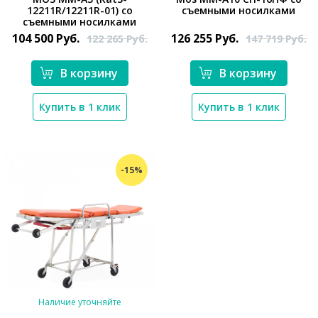
*}
12211R/12211R-01) со
съемными носилками
*}
съемными носилками
104 500
Руб.
126 255
Руб.
122 265
Руб.
147 719
Руб.
В корзину
В корзину
Купить в 1 клик
Купить в 1 клик
-15%
Наличие уточняйте