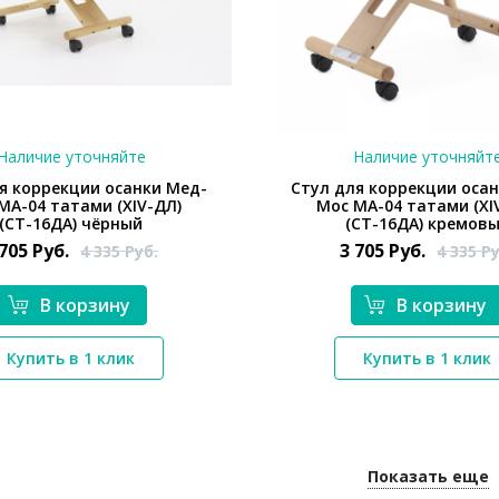
Наличие уточняйте
Наличие уточняйт
я коррекции осанки Мед-
Стул для коррекции оса
МА-04 татами (ХIV-ДЛ)
Мос МА-04 татами (ХI
(СТ-16ДА) чёрный
(СТ-16ДА) кремов
 705
Руб.
3 705
Руб.
4 335
Руб.
4 335
Ру
В корзину
В корзину
*}
*}
Купить в 1 клик
Купить в 1 клик
Показать еще