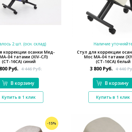
лось 2 шт. (осн. склад)
Наличие уточняйт
я коррекции осанки Мед-
Стул для коррекции оса
МА-04 татами (ХIV-СЛ)
Мос МА-04 татами (ХI
(СТ-16СА) синий
(СТ-16СА) белый
 800
Руб.
3 800
Руб.
4 446
Руб.
4 446
Ру
В корзину
В корзину
*}
*}
Купить в 1 клик
Купить в 1 клик
-15%