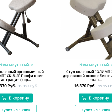
Наличие уточняйте
Наличие уточняйт
коленный эргономичный
Стул коленный "ОЛИМП 
П" СК-5-2Г Профи цвет
деревянной основе без сп
антрацит (кор...
ткан...
 370
Руб.
16 370
Руб.
19 153
Руб.
19 153
Р
В корзину
В корзину
*}
*}
Купить в 1 клик
Купить в 1 клик