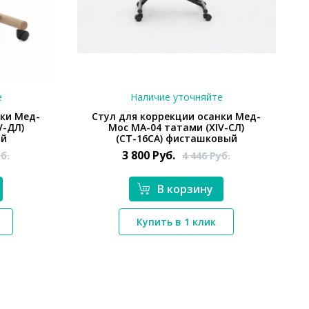
е
Наличие уточняйте
нки Мед-
Стул для коррекции осанки Мед-
V-ДЛ)
Мос МА-04 татами (ХIV-СЛ)
ый
(СТ-16СА) фисташковый
3 800
Руб.
б.
4 446
Руб.
В корзину
*}
Купить в 1 клик