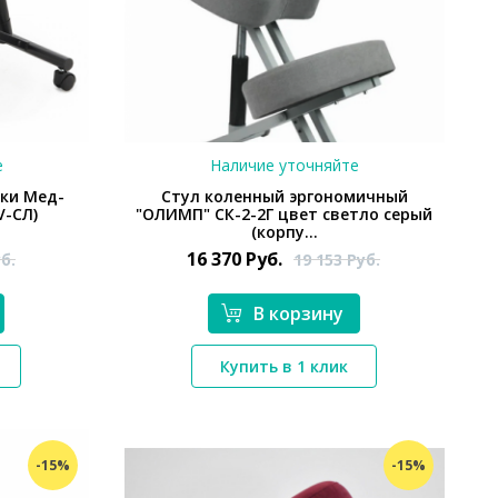
е
Наличие уточняйте
нки Мед-
Стул коленный эргономичный
V-СЛ)
"ОЛИМП" СК-2-2Г цвет светло серый
(корпу...
16 370
Руб.
б.
19 153
Руб.
В корзину
Купить в 1 клик
*}
-15%
-15%