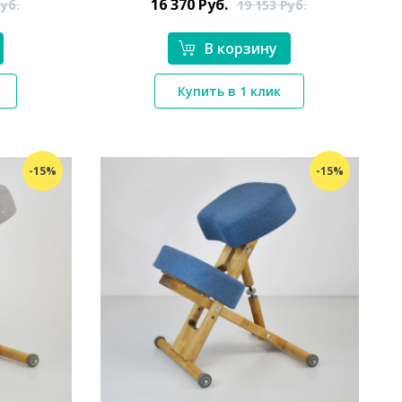
16 370
Руб.
уб.
19 153
Руб.
В корзину
*}
Купить в 1 клик
-15%
-15%