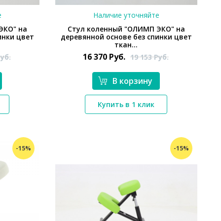
е
Наличие уточняйте
ЭКО" на
Стул коленный "ОЛИМП ЭКО" на
инки цвет
деревянной основе без спинки цвет
ткан...
16 370
Руб.
уб.
19 153
Руб.
В корзину
*}
Купить в 1 клик
-15%
-15%