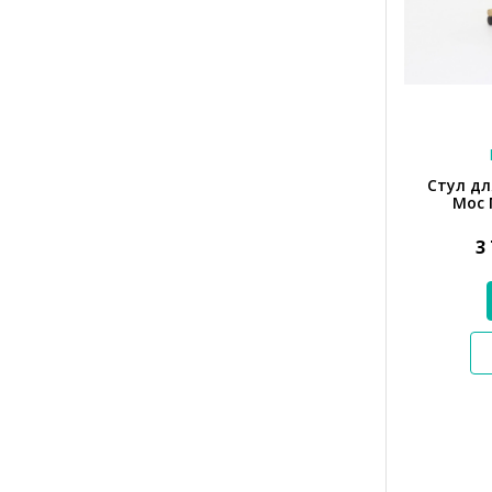
Стул дл
Мос 
3