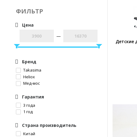
ФИЛЬТР
Цена
—
Детские 
Бренд
Takasima
Heliox
Мед-мос
Гарантия
3 года
1 год
Страна производитель
Китай