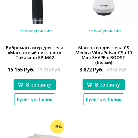
Наличие уточняйте
Наличие уточняйте
Вибромассажер для тела
Массажер для тела CS
«Массажный пистолет»
Medica VibraPulsar CS-r10
Takasima EP-M62
Mini SHAPE x BOOST
*}
*}
(белый)
15 155
Руб.
3 872
Руб.
17 732
Руб.
4 531
Руб.
В корзину
В корзину
Купить в 1 клик
Купить в 1 клик
-15%