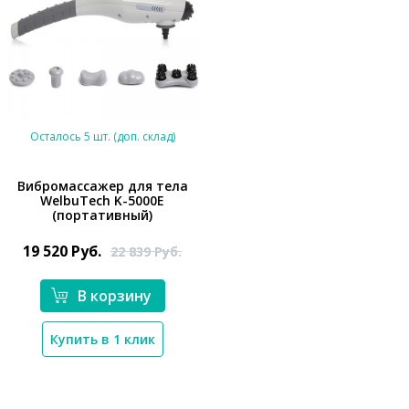
Осталось 5 шт. (доп. склад)
Вибромассажер для тела
WelbuTech K-5000E
(портативный)
*}
19 520
Руб.
22 839
Руб.
В корзину
Купить в 1 клик