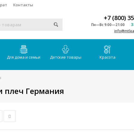
врат
Контакты
+7 (800) 3
З
Пн—Вс 9:00—21:00
info@mtlea
Для дома и семьи
Детские товары
Красота
ч
и плеч Германия