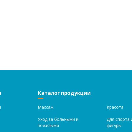
я
Каталог продукции
я
Массаж
Красота
Уход за больными и
Для спорта 
пожилыми
фигуры