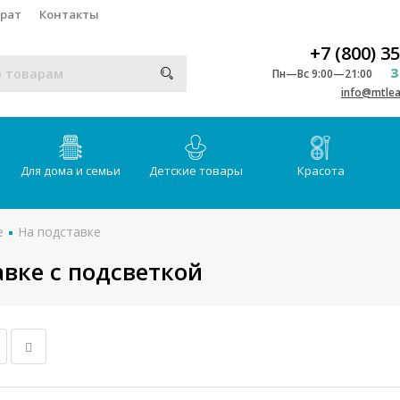
врат
Контакты
+7 (800) 3
З
Пн—Вс 9:00—21:00
info@mtlea
Для дома и семьи
Детские товары
Красота
е
На подставке
вке с подсветкой