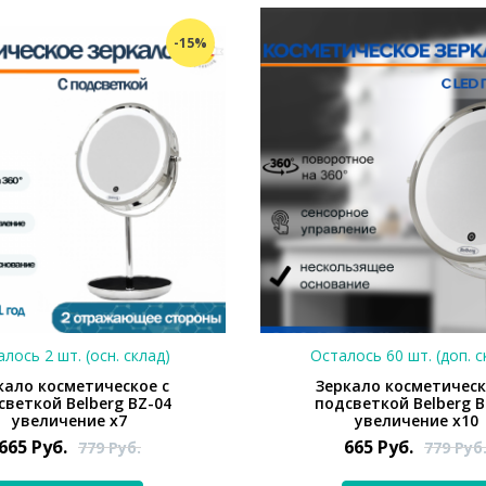
-15%
лось 2 шт. (осн. склад)
Осталось 60 шт. (доп. с
кало косметическое с
Зеркало косметическ
светкой Belberg BZ-04
подсветкой Belberg B
увеличение х7
увеличение х10
665
Руб.
665
Руб.
779
Руб.
779
Руб