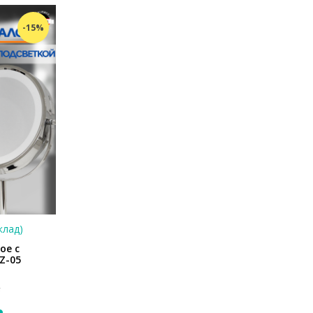
-15%
клад)
ое с
Z-05
.