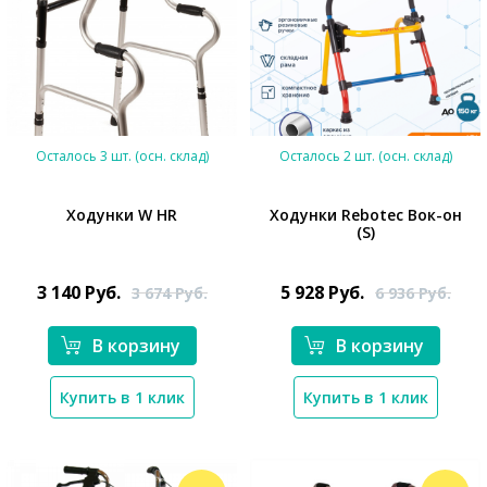
Осталось 3 шт. (осн. склад)
Осталось 2 шт. (осн. склад)
Ходунки W HR
Ходунки Rebotec Вок-он
(S)
*}
3 140
Руб.
5 928
Руб.
3 674
Руб.
6 936
Руб.
В корзину
В корзину
*}
Купить в 1 клик
Купить в 1 клик