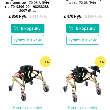
шагающие 170.03 А (РФ)
арт.172.03 (РФ)
по ТУ 9396-004-98238288-
*}
*}
2007 (R-...
2 850
Руб.
2 470
Руб.
3 335
Руб.
2 890
Руб.
В корзину
В корзину
Купить в 1 клик
Купить в 1 клик
-15%
-15%
Наличие уточняйте
Наличие уточняйте