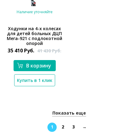
Наличие уточняйте
Ходунки на 4-х колесах
для детей больных ДЦП
Мега-921 с подлокотной
*}
опорой
35 410
Руб.
41 430
Руб.
В корзину
Купить в 1 клик
Показать еще
1
2
3
→