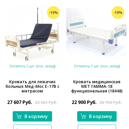
-15%
-15%
Осталось 2 шт. (осн. склад)
Осталось 1 шт. (осн. склад)
Кровать для лежачих
Кровать медицинская
больных Мед-Мос Е-17В с
МЕТ ГАММА-18
*}
матрасом
функциональная (18448)
*}
27 607
Руб.
22 900
Руб.
32 301
Руб.
26 793
Руб.
В корзину
В корзину