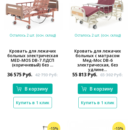
Осталось 2 шт. (осн. склад)
Осталось 2 шт. (осн. склад)
Кровать для лежачих
Кровать для лежачих
больных электрическая
больных с матрасом
MED-MOS DB-7 ЛДСП
Мед-Мос DB-6
*}
*}
(коричневый) без ...
электрическая, без
удлине...
36 575
Руб.
55 813
Руб.
42 793
Руб.
65 302
Руб.
В корзину
В корзину
Купить в 1 клик
Купить в 1 клик
-15%
-15%