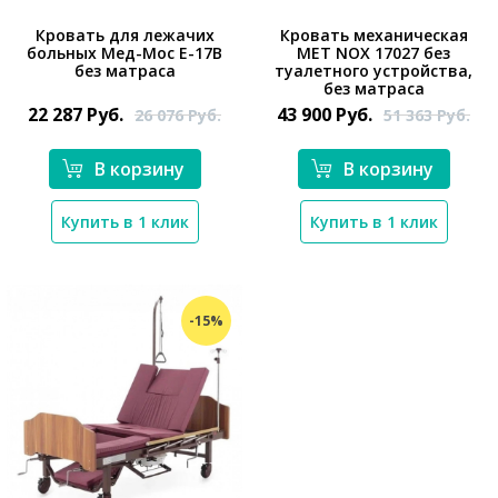
Кровать для лежачих
Кровать механическая
больных Мед-Мос Е-17В
MET NOX 17027 без
без матраса
туалетного устройства,
*}
*}
без матраса
22 287
Руб.
43 900
Руб.
26 076
Руб.
51 363
Руб.
В корзину
В корзину
Купить в 1 клик
Купить в 1 клик
-15%