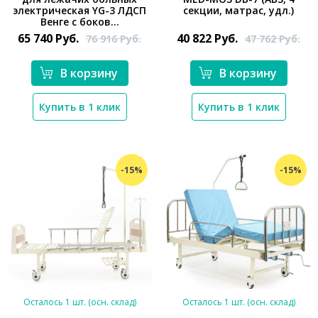
электрическая YG-3 ЛДСП
секции, матрас, удл.)
*}
Венге с боков...
*}
65 740
Руб.
40 822
Руб.
76 916
Руб.
47 762
Руб.
В корзину
В корзину
Купить в 1 клик
Купить в 1 клик
-15%
-15%
Осталось 1 шт. (осн. склад)
Осталось 1 шт. (осн. склад)