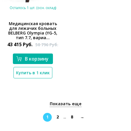
Осталось 1 шт. (осн. склад)
Медицинская кровать
для лежачих больных
BELBERG Olympia (YG-5,
*}
тип 7.7, вариа...
43 415
Руб.
50 796
Руб.
В корзину
Купить в 1 клик
Показать еще
1
2
...
8
→