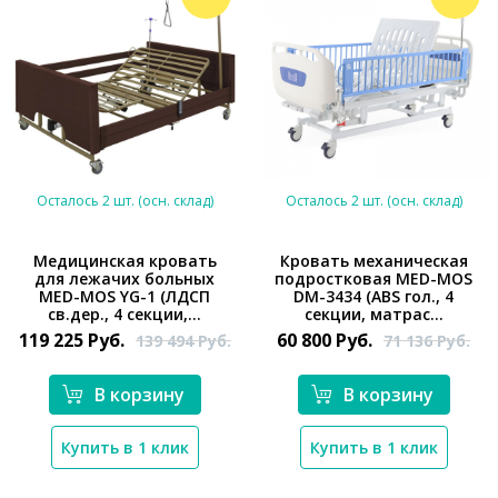
Осталось 2 шт. (осн. склад)
Осталось 2 шт. (осн. склад)
Медицинская кровать
Кровать механическая
для лежачих больных
подростковая MED-MOS
MED-MOS YG-1 (ЛДСП
DM-3434 (ABS гол., 4
*}
*}
св.дер., 4 секции,...
секции, матрас...
119 225
Руб.
60 800
Руб.
139 494
Руб.
71 136
Руб.
В корзину
В корзину
Купить в 1 клик
Купить в 1 клик