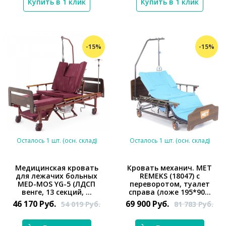
Купить в 1 клик
Купить в 1 клик
-15%
-15%
Осталось 1 шт. (осн. склад)
Осталось 1 шт. (осн. склад)
Медицинская кровать
Кровать механич. МЕТ
для лежачих больных
REMEKS (18047) с
MED-MOS YG-5 (ЛДСП
переворотом, туалет
*}
*}
венге, 13 секций, ...
справа (ложе 195*90...
46 170
Руб.
69 900
Руб.
54 019
Руб.
81 783
Руб.