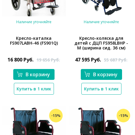
Наличие уточняйте
Наличие уточняйте
Кресло-каталка
Кресло-коляска для
FS907LABH-46 (FS901Q)
детей с ДЦП FS958LBHP -
M (ширина сид. 36 см)
*}
*}
16 800
Руб.
47 595
Руб.
19 656
Руб.
55 687
Руб.
В корзину
В корзину
Купить в 1 клик
Купить в 1 клик
-15%
-15%