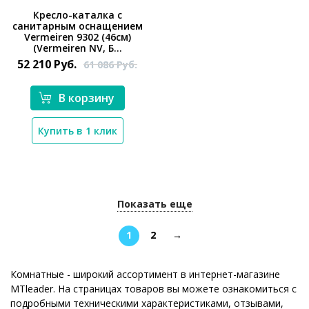
Кресло-каталка с
санитарным оснащением
Vermeiren 9302 (46см)
(Vermeiren NV, Б...
*}
52 210
Руб.
61 086
Руб.
В корзину
Купить в 1 клик
Показать еще
1
2
→
Комнатные - широкий ассортимент в интернет-магазине
MTleader. На страницах товаров вы можете ознакомиться с
подробными техническими характеристиками, отзывами,