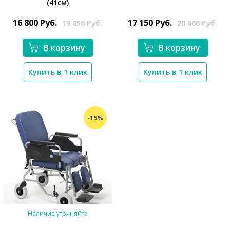
(41см)
*}
*}
16 800
Руб.
17 150
Руб.
19 656
Руб.
20 066
Руб.
В корзину
В корзину
Купить в 1 клик
Купить в 1 клик
-15%
Наличие уточняйте