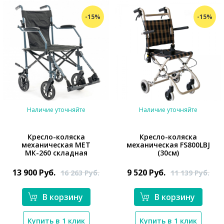
-15%
-15%
Наличие уточняйте
Наличие уточняйте
Кресло-коляска
Кресло-коляска
механическая МЕТ
механическая FS800LBJ
МК-260 складная
(30см)
*}
*}
13 900
Руб.
9 520
Руб.
16 263
Руб.
11 139
Руб.
В корзину
В корзину
Купить в 1 клик
Купить в 1 клик