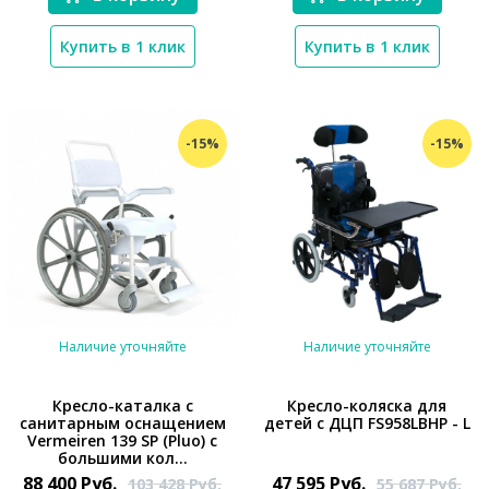
Купить в 1 клик
Купить в 1 клик
-15%
-15%
Наличие уточняйте
Наличие уточняйте
Кресло-каталка с
Кресло-коляска для
санитарным оснащением
детей с ДЦП FS958LBHP - L
Vermeiren 139 SP (Pluo) с
*}
*}
большими кол...
88 400
Руб.
47 595
Руб.
103 428
Руб.
55 687
Руб.