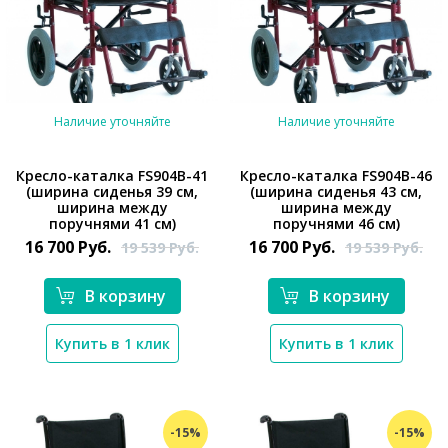
Наличие уточняйте
Наличие уточняйте
Кресло-каталка FS904B-41
Кресло-каталка FS904B-46
(ширина сиденья 39 см,
(ширина сиденья 43 см,
ширина между
ширина между
*}
*}
поручнями 41 см)
поручнями 46 см)
16 700
Руб.
16 700
Руб.
19 539
Руб.
19 539
Руб.
В корзину
В корзину
Купить в 1 клик
Купить в 1 клик
-15%
-15%